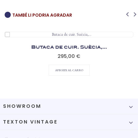
TAMBÉ LI PODRIA AGRADAR
Butaca de cuir. Suècia,...
Preu
295,00 €
AFEGEIX AL CARRO
SHOWROOM

TEXTON VINTAGE
