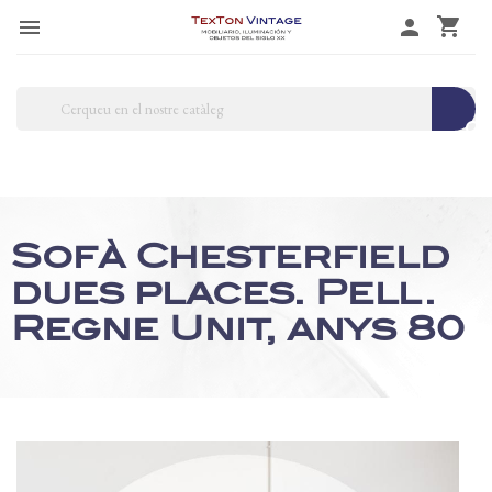
shopping_cart

person
search
Sofà Chesterfield
dues places. Pell.
Regne Unit, anys 80