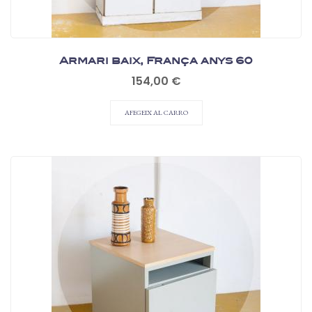
Armari baix, França anys 60
Preu
154,00 €
AFEGEIX AL CARRO
Moble auxiliar amb rodes,...
Preu
95,00 €
AFEGEIX AL CARRO