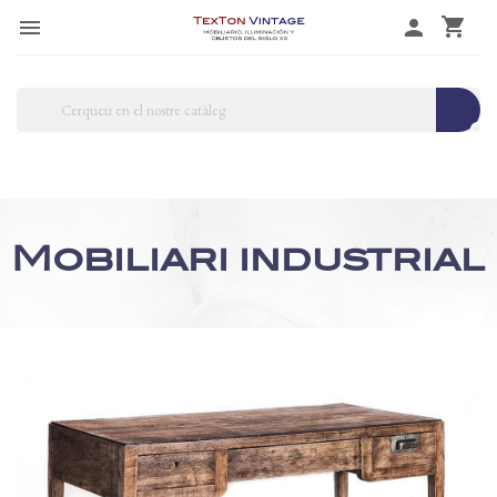
shopping_cart

person
search
Mobiliari industrial