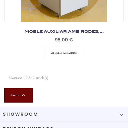
Moble auxiliar amb rodes,...
Preu
95,00 €
AFEGEIX AL CARRO
Mostrant 1-2 de 2 article(s)

Amunt
SHOWROOM
