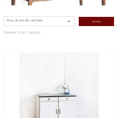
Preu, de més alt a més baix

FILTRE
Mostrant 1-2 de 2 article(s)
Armari baix, França anys 60
Preu
154,00 €
AFEGEIX AL CARRO