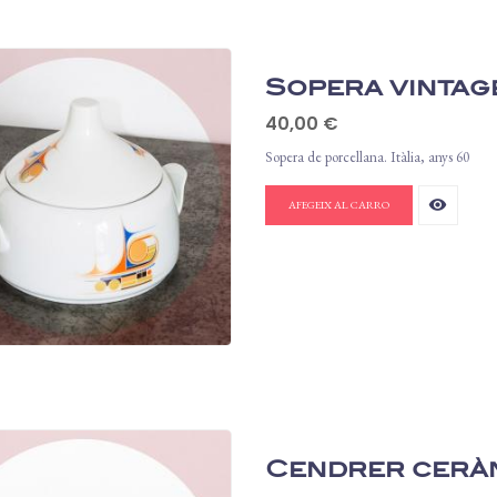
Sopera vintage
Preu
40,00 €
Sopera de porcellana. Itàlia, anys 60
remove_red_eye
AFEGEIX AL CARRO
Cendrer ceràmi