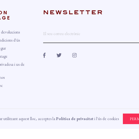
ON
NEWSLETTER
AGE
 devolucions
ndicions d'ús
egur
tage
privadesa i us de
nos
oc
r utilitzant aquest lloc, acceptes la
Política de privacitat
i l'ús de cookies
PER