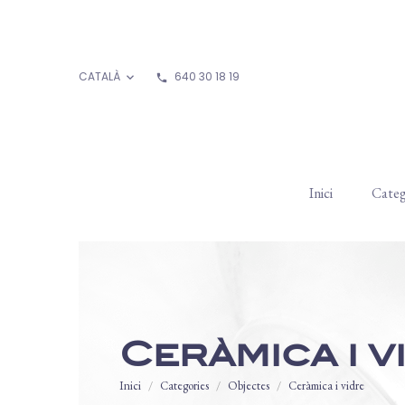
CATALÀ
640 30 18 19

phone
Inici
Categ
Ceràmica i v
Inici
Categories
Objectes
Ceràmica i vidre