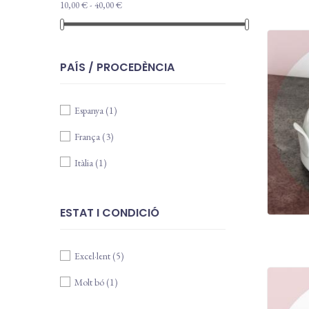
10,00 € - 40,00 €
PAÍS / PROCEDÈNCIA
Espanya
(1)
França
(3)
Itàlia
(1)
ESTAT I CONDICIÓ
Excel·lent
(5)
Molt bó
(1)