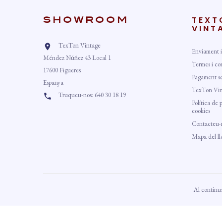
TEXT
SHOWROOM
VINT
TexTon Vintage

Enviament i
Méndez Núñez 43 Local 1
Termes i co
17600 Figueres
Pagament s
Espanya
TexTon Vin
Truqueu-nos:
640 30 18 19

Política de 
cookies
Contacteu-
Mapa del ll
Al continua
TexTon Vintage ©Copyright, tots els drets reservats.