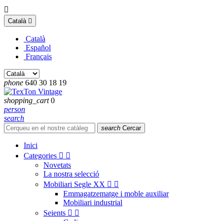

Català

Català
Español
Français
phone
640 30 18 19
shopping_cart
0
person
search
search
Cercar
Inici
Categories


Novetats
La nostra selecció
Mobiliari Segle XX


Emmagatzematge i moble auxiliar
Mobiliari industrial
Seients

