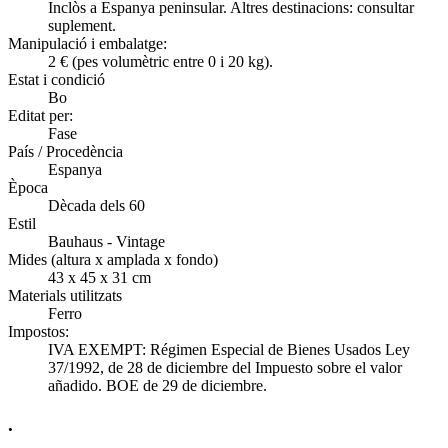
Inclòs a Espanya peninsular. Altres destinacions: consultar
suplement.
Manipulació i embalatge:
2 € (pes volumètric entre 0 i 20 kg).
Estat i condició
Bo
Editat per:
Fase
País / Procedència
Espanya
Època
Dècada dels 60
Estil
Bauhaus - Vintage
Mides (altura x amplada x fondo)
43 x 45 x 31 cm
Materials utilitzats
Ferro
Impostos:
IVA EXEMPT: Régimen Especial de Bienes Usados Ley
37/1992, de 28 de diciembre del Impuesto sobre el valor
añadido. BOE de 29 de diciembre.
.