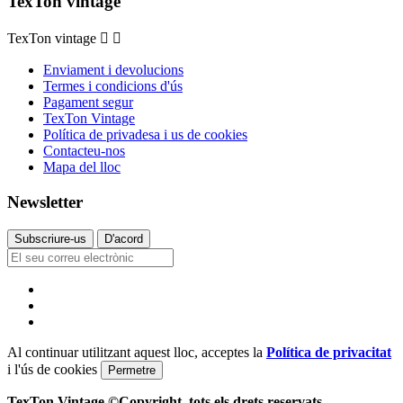
TexTon vintage
TexTon vintage


Enviament i devolucions
Termes i condicions d'ús
Pagament segur
TexTon Vintage
Política de privadesa i us de cookies
Contacteu-nos
Mapa del lloc
Newsletter
Subscriure-us
D'acord
Al continuar utilitzant aquest lloc, acceptes la
Política de privacitat
i l'ús de cookies
Permetre
TexTon Vintage ©Copyright, tots els drets reservats.