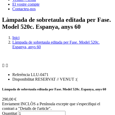
El vostre compte
Contacteu-nos
Làmpada de sobretaula editada per Fase.
Model 520c. Espanya, anys 60
Inici
Làmpada de sobretaula editada per Fase. Model 520c.
Espanya, anys 60


Referència
LLU-0471
Disponibilitat
RESERVAT // VENUT :(
Làmpada de sobretaula editada per Fase. Model 520c. Espanya, anys 60
290,00 €
Enviament INCLÒS a Península excepte que s'especifiqui el
contrari a "Detalls de l'article".
Quantitat