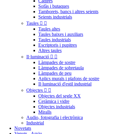
Cadires
Sofàs i butaques
Tamborets, bancs i altres seients
Seients industrials
Taules


Taules altes
Taules baixes i auxiliars
Taules industrials
Escriptoris i pupitres
Altres taules
Il·luminació


Làmpades de sostre
Làmpades de sobretaula
Làmpades de peu
Aplics murals i plafons de sostre
Il·luminació d'estil industrial
Objectes


Objectes del segle XX
Ceràmica i vidre
Objectes industrials
Miralls
Audio, fotografia i electrònica
Industrial
Novetats
Venuts - Arxiu