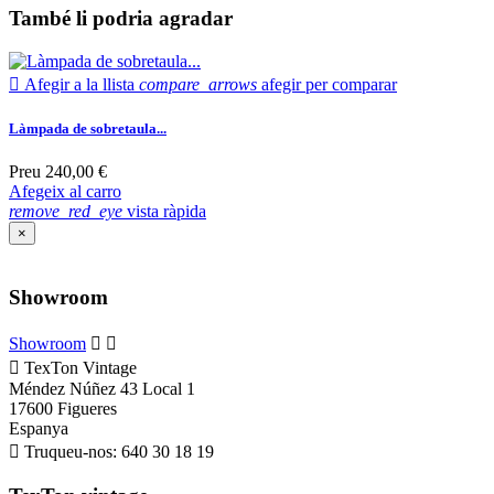
També li podria agradar

Afegir a la llista
compare_arrows
afegir per comparar
Làmpada de sobretaula...
Preu
240,00 €
Afegeix al carro
remove_red_eye
vista ràpida
×
Showroom
Showroom



TexTon Vintage
Méndez Núñez 43 Local 1
17600 Figueres
Espanya

Truqueu-nos:
640 30 18 19