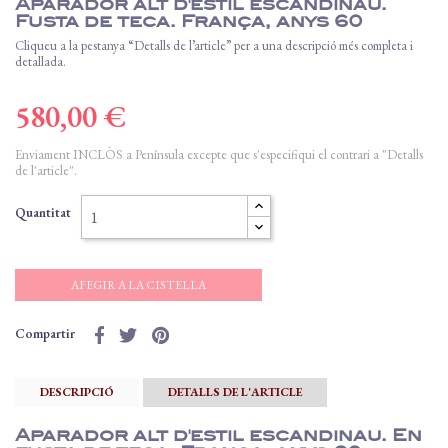
Aparador alt d'estil escandinau.
Fusta de teca. França, anys 60
Cliqueu a la pestanya “Detalls de l’article” per a una descripció més completa i
detallada.
580,00 €
Enviament INCLÒS a Península excepte que s'especifiqui el contrari a "Detalls
de l'article".
Quantitat
AFEGIR A LA CISTELLA
Compartir
DESCRIPCIÓ
DETALLS DE L'ARTICLE
Aparador alt d'estil escandinau. En