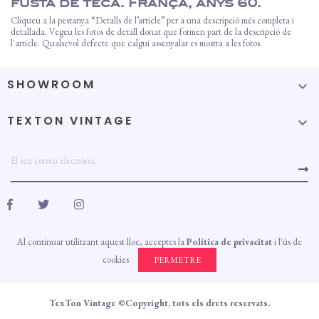
fusta de teca. França, anys 60.
Cliqueu a la pestanya “Detalls de l’article” per a una descripció més completa i
detallada. Vegeu les fotos de detall donat que formen part de la descripció de
l'article. Qualsevol defecte que calgui assenyalar es mostra a les fotos.
SHOWROOM

TEXTON VINTAGE

Al continuar utilitzant aquest lloc, acceptes la
Política de privacitat
i l'ús de
cookies
PERMETRE
TexTon Vintage ©Copyright, tots els drets reservats.