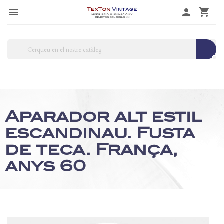
shopping_cart

person
search
Aparador alt estil
escandinau. Fusta
de teca. França,
anys 60