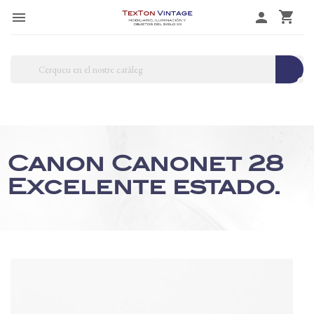
shopping_cart

person
search
Canon Canonet 28
Excelente estado.