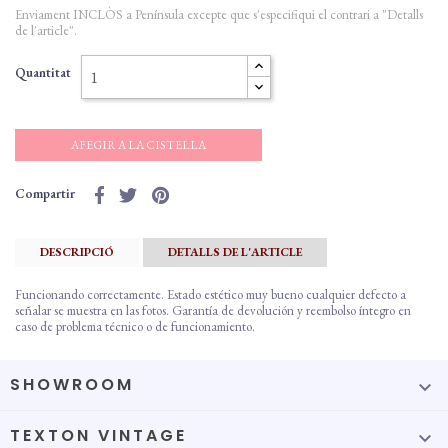
Enviament INCLÒS a Península excepte que s'especifiqui el contrari a "Detalls
de l'article".
Quantitat
AFEGIR A LA CISTELLA
Compartir
DESCRIPCIÓ
DETALLS DE L'ARTICLE
Funcionando correctamente. Estado estético muy bueno cualquier defecto a
señalar se muestra en las fotos. Garantía de devolución y reembolso íntegro en
caso de problema técnico o de funcionamiento.
SHOWROOM

TEXTON VINTAGE
