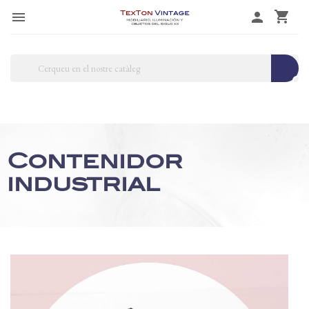
shopping_cart

person
search
Contenidor
industrial