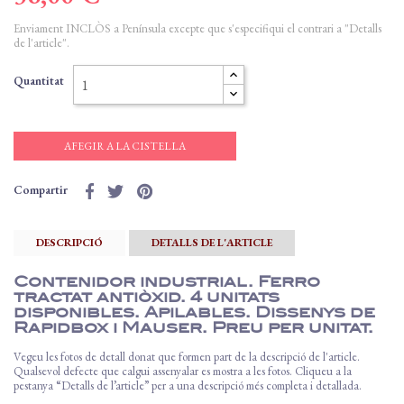
Enviament INCLÒS a Península excepte que s'especifiqui el contrari a "Detalls
de l'article".
Quantitat
AFEGIR A LA CISTELLA
Compartir
DESCRIPCIÓ
DETALLS DE L'ARTICLE
Contenidor industrial. Ferro
tractat antiòxid. 4 unitats
disponibles. Apilables. Dissenys de
Rapidbox i Mauser. Preu per unitat.
Vegeu les fotos de detall donat que formen part de la descripció de l'article.
Qualsevol defecte que calgui assenyalar es mostra a les fotos. Cliqueu a la
pestanya “Detalls de l’article” per a una descripció més completa i detallada.