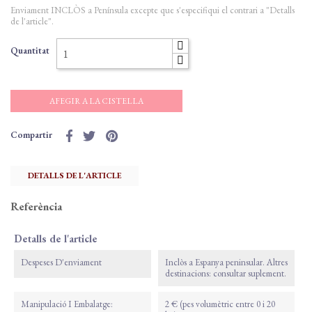
Enviament INCLÒS a Península excepte que s'especifiqui el contrari a "Detalls
de l'article".
Quantitat
AFEGIR A LA CISTELLA
Compartir
DETALLS DE L'ARTICLE
Referència
Detalls de l'article
Despeses D'enviament
Inclòs a Espanya peninsular. Altres
destinacions: consultar suplement.
Manipulació I Embalatge:
2 € (pes volumètric entre 0 i 20