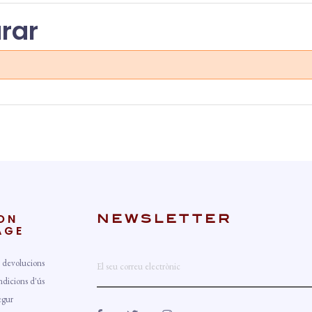
rar
ON
NEWSLETTER
AGE
 devolucions
ndicions d'ús
egur