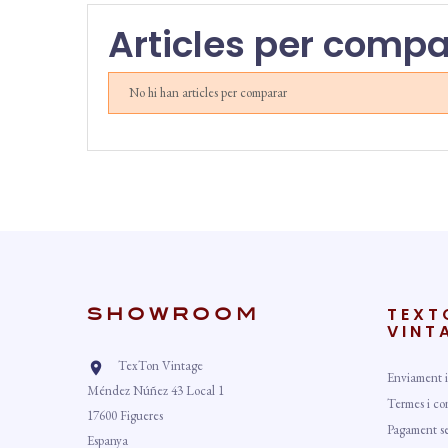
Articles per compa
No hi han articles per comparar
TEXT
SHOWROOM
VINT
TexTon Vintage

Enviament i
Méndez Núñez 43 Local 1
Termes i co
17600 Figueres
Pagament s
Espanya